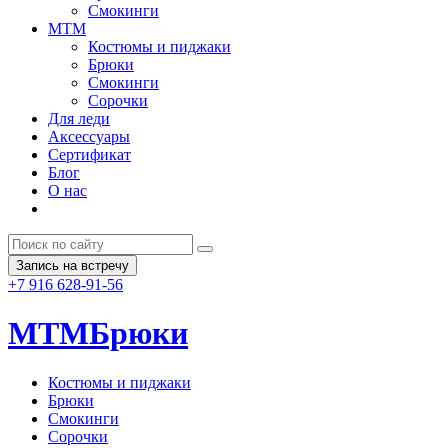
Смокинги
MTM
Костюмы и пиджаки
Брюки
Смокинги
Сорочки
Для леди
Аксессуары
Сертификат
Блог
О нас
Запись на встречу
+7 916 628-91-56
MTM
Брюки
Костюмы и пиджаки
Брюки
Смокинги
Сорочки