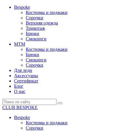
Bespoke
Костюмы и пиджаки
Сорочки
Верхняя одежда
Трикотаж
Брюки
Смокинги
MTM
Костюмы и пиджаки
Брюки
Смокинги
Сорочки
Для леди
Аксессуары
Сертификат
Блог
О нас
CLUB BESPOKE
Bespoke
Костюмы и пиджаки
Сорочки