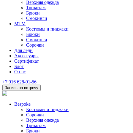
Верхняя одежда
Трикотаж
Брюки
Смокинги
MTM
Костюмы и пиджаки
Брюки
Смокинги
Сорочки
Для леди
Аксессуары
Сертификат
Блог
О нас
+7 916 628-91-56
Запись на встречу
Bespoke
Костюмы и пиджаки
Сорочки
Верхняя одежда
Трикотаж
Брюки