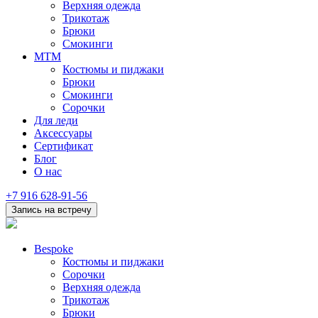
Верхняя одежда
Трикотаж
Брюки
Смокинги
MTM
Костюмы и пиджаки
Брюки
Смокинги
Сорочки
Для леди
Аксессуары
Сертификат
Блог
О нас
+7 916 628-91-56
Запись на встречу
Bespoke
Костюмы и пиджаки
Сорочки
Верхняя одежда
Трикотаж
Брюки