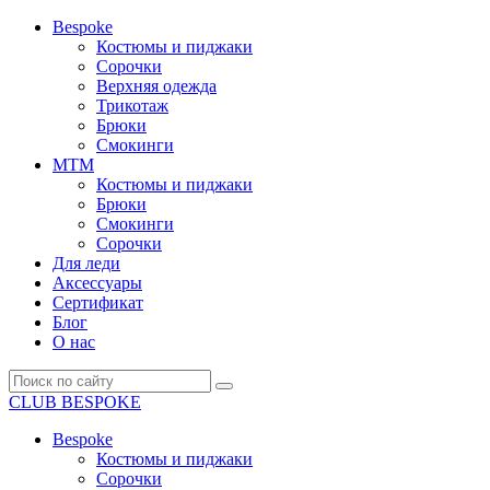
Bespoke
Костюмы и пиджаки
Сорочки
Верхняя одежда
Трикотаж
Брюки
Смокинги
MTM
Костюмы и пиджаки
Брюки
Смокинги
Сорочки
Для леди
Аксессуары
Сертификат
Блог
О нас
CLUB BESPOKE
Bespoke
Костюмы и пиджаки
Сорочки