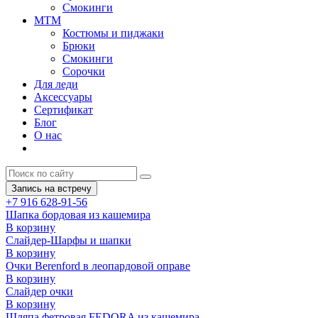
Смокинги
MTM
Костюмы и пиджаки
Брюки
Смокинги
Сорочки
Для леди
Аксессуары
Сертификат
Блог
О нас
Запись на встречу
+7 916 628-91-56
Шапка бордовая из кашемира
В корзину
Слайдер-Шарфы и шапки
В корзину
Очки Berenford в леопардовой оправе
В корзину
Слайдер очки
В корзину
Шляпа фетровая FEDORA из кашемира